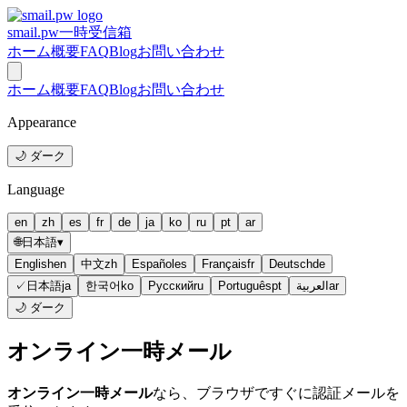
smail.pw
一時受信箱
ホーム
概要
FAQ
Blog
お問い合わせ
ホーム
概要
FAQ
Blog
お問い合わせ
Appearance
🌙 ダーク
Language
en
zh
es
fr
de
ja
ko
ru
pt
ar
🌐
日本語
▾
English
en
中文
zh
Español
es
Français
fr
Deutsch
de
✓
日本語
ja
한국어
ko
Русский
ru
Português
pt
العربية
ar
🌙 ダーク
オンライン一時メール
オンライン一時メール
なら、ブラウザですぐに認証メールを