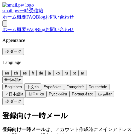
smail.pw
一時受信箱
ホーム
概要
FAQ
Blog
お問い合わせ
ホーム
概要
FAQ
Blog
お問い合わせ
Appearance
🌙 ダーク
Language
en
zh
es
fr
de
ja
ko
ru
pt
ar
🌐
日本語
▾
English
en
中文
zh
Español
es
Français
fr
Deutsch
de
✓
日本語
ja
한국어
ko
Русский
ru
Português
pt
العربية
ar
🌙 ダーク
登録向け一時メール
登録向け一時メール
は、アカウント作成時にメインアドレス