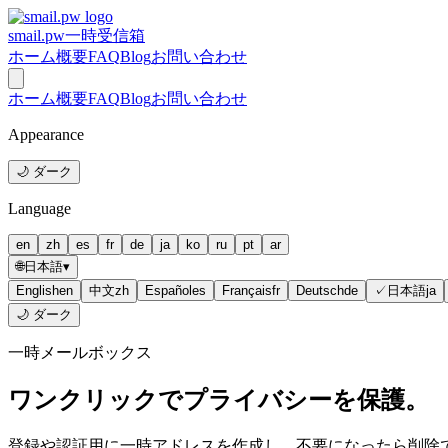
smail.pw
一時受信箱
ホーム
概要
FAQ
Blog
お問い合わせ
ホーム
概要
FAQ
Blog
お問い合わせ
Appearance
🌙 ダーク
Language
en
zh
es
fr
de
ja
ko
ru
pt
ar
🌐
日本語
▾
English
en
中文
zh
Español
es
Français
fr
Deutsch
de
✓
日本語
ja
🌙 ダーク
一時メールボックス
ワンクリックでプライバシーを保護。
登録や認証用に一時アドレスを作成し、不要になったら削除