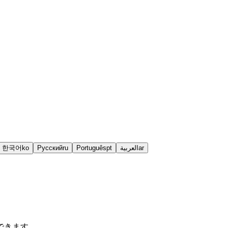
한국어
ko
Русский
ru
Português
pt
العربية
ar
できます。