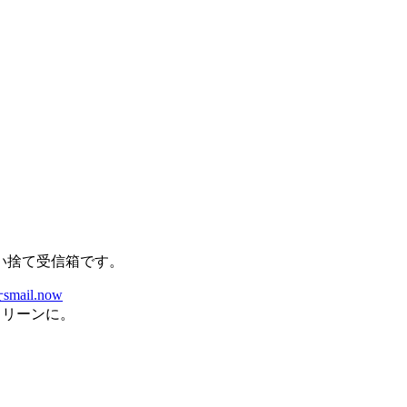
ん
い捨て受信箱です。
せ
smail.now
クリーンに。