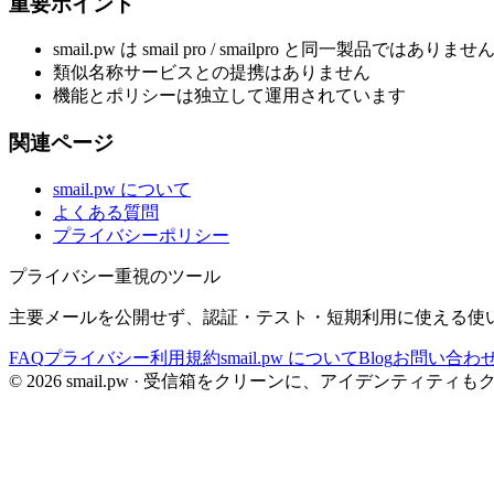
重要ポイント
smail.pw は smail pro / smailpro と同一製品ではありませ
類似名称サービスとの提携はありません
機能とポリシーは独立して運用されています
関連ページ
smail.pw について
よくある質問
プライバシーポリシー
プライバシー重視のツール
主要メールを公開せず、認証・テスト・短期利用に使える使
FAQ
プライバシー
利用規約
smail.pw について
Blog
お問い合わ
©
2026
smail.pw ·
受信箱をクリーンに、アイデンティティも