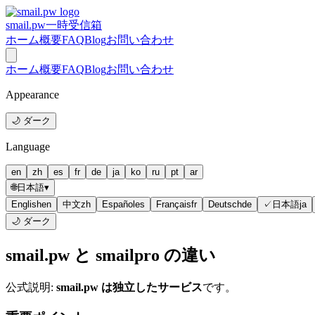
smail.pw
一時受信箱
ホーム
概要
FAQ
Blog
お問い合わせ
ホーム
概要
FAQ
Blog
お問い合わせ
Appearance
🌙 ダーク
Language
en
zh
es
fr
de
ja
ko
ru
pt
ar
🌐
日本語
▾
English
en
中文
zh
Español
es
Français
fr
Deutsch
de
✓
日本語
ja
🌙 ダーク
smail.pw と smailpro の違い
公式説明:
smail.pw は独立したサービス
です。