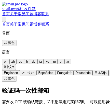
smail.pw
临时收件箱
首页
关于
常见问题
博客
联系
首页
关于
常见问题
博客
联系
界面
🌙 深色
语言
en
zh
es
fr
de
ja
ko
ru
pt
ar
🌐
中文
▾
English
en
✓
中文
zh
Español
es
Français
fr
Deutsch
de
日本語
ja
🌙 深色
验证码一次性邮箱
需要收 OTP 或确认链接，又不想暴露真实邮箱时，可以使用
验