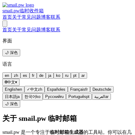
smail.pw
临时收件箱
首页
关于
常见问题
博客
联系
首页
关于
常见问题
博客
联系
界面
🌙 深色
语言
en
zh
es
fr
de
ja
ko
ru
pt
ar
🌐
中文
▾
English
en
✓
中文
zh
Español
es
Français
fr
Deutsch
de
日本語
ja
한국어
ko
Русский
ru
Português
pt
العربية
ar
🌙 深色
关于 smail.pw 临时邮箱
smail.pw 是一个专注于
临时邮箱生成器
的工具站。你可以在几