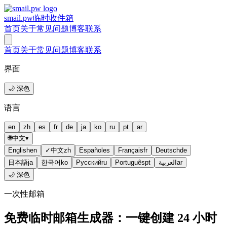
smail.pw
临时收件箱
首页
关于
常见问题
博客
联系
首页
关于
常见问题
博客
联系
界面
🌙 深色
语言
en
zh
es
fr
de
ja
ko
ru
pt
ar
🌐
中文
▾
English
en
✓
中文
zh
Español
es
Français
fr
Deutsch
de
日本語
ja
한국어
ko
Русский
ru
Português
pt
العربية
ar
🌙 深色
一次性邮箱
免费临时邮箱生成器：一键创建 24 小时