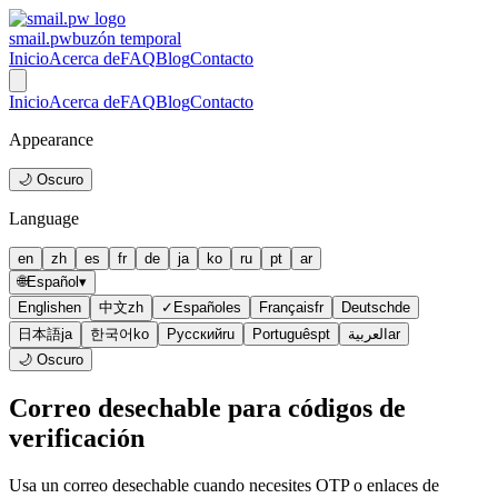
smail.pw
buzón temporal
Inicio
Acerca de
FAQ
Blog
Contacto
Inicio
Acerca de
FAQ
Blog
Contacto
Appearance
🌙 Oscuro
Language
en
zh
es
fr
de
ja
ko
ru
pt
ar
🌐
Español
▾
English
en
中文
zh
✓
Español
es
Français
fr
Deutsch
de
日本語
ja
한국어
ko
Русский
ru
Português
pt
العربية
ar
🌙 Oscuro
Correo desechable para códigos de
verificación
Usa un correo desechable cuando necesites OTP o enlaces de