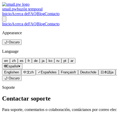
smail.pw
buzón temporal
Inicio
Acerca de
FAQ
Blog
Contacto
Inicio
Acerca de
FAQ
Blog
Contacto
Appearance
🌙 Oscuro
Language
en
zh
es
fr
de
ja
ko
ru
pt
ar
🌐
Español
▾
English
en
中文
zh
✓
Español
es
Français
fr
Deutsch
de
日本語
ja
🌙 Oscuro
Soporte
Contactar soporte
Para soporte, comentarios o colaboración, contáctanos por correo elec