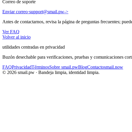
Correo de soporte
Enviar correo
·
support@smail.pw
->
Antes de contactarnos, revisa la página de preguntas frecuentes; puede
Ver FAQ
Volver al inicio
utilidades centradas en privacidad
Buzón desechable para verificaciones, pruebas y comunicaciones corta
FAQ
Privacidad
Términos
Sobre smail.pw
Blog
Contacto
smail.now
©
2026
smail.pw ·
Bandeja limpia, identidad limpia.