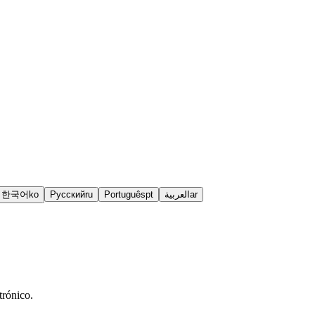
한국어
ko
Русский
ru
Português
pt
العربية
ar
trónico.