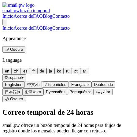
smail.pw
buzón temporal
Inicio
Acerca de
FAQ
Blog
Contacto
Inicio
Acerca de
FAQ
Blog
Contacto
Appearance
🌙 Oscuro
Language
en
zh
es
fr
de
ja
ko
ru
pt
ar
🌐
Español
▾
English
en
中文
zh
✓
Español
es
Français
fr
Deutsch
de
日本語
ja
한국어
ko
Русский
ru
Português
pt
العربية
ar
🌙 Oscuro
Correo temporal de 24 horas
smail.pw ofrece un buzón temporal de 24 horas para flujos de
registro donde los mensajes pueden llegar con retraso.