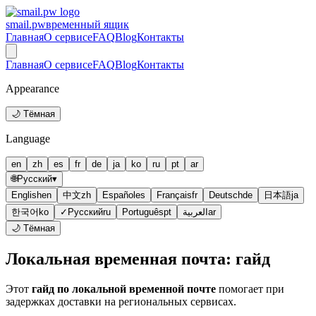
smail.pw
временный ящик
Главная
О сервисе
FAQ
Blog
Контакты
Главная
О сервисе
FAQ
Blog
Контакты
Appearance
🌙 Тёмная
Language
en
zh
es
fr
de
ja
ko
ru
pt
ar
🌐
Русский
▾
English
en
中文
zh
Español
es
Français
fr
Deutsch
de
日本語
ja
한국어
ko
✓
Русский
ru
Português
pt
العربية
ar
🌙 Тёмная
Локальная временная почта: гайд
Этот
гайд по локальной временной почте
помогает при
задержках доставки на региональных сервисах.