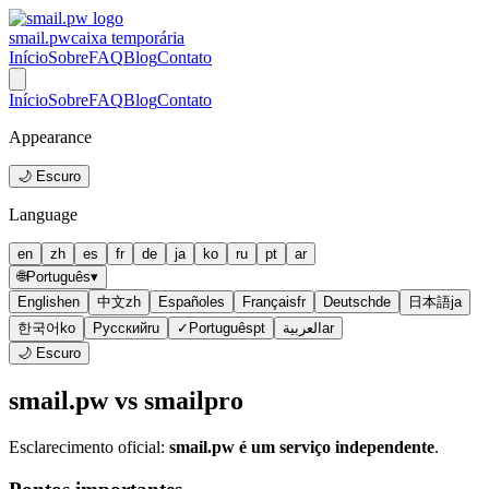
smail.pw
caixa temporária
Início
Sobre
FAQ
Blog
Contato
Início
Sobre
FAQ
Blog
Contato
Appearance
🌙 Escuro
Language
en
zh
es
fr
de
ja
ko
ru
pt
ar
🌐
Português
▾
English
en
中文
zh
Español
es
Français
fr
Deutsch
de
日本語
ja
한국어
ko
Русский
ru
✓
Português
pt
العربية
ar
🌙 Escuro
smail.pw vs smailpro
Esclarecimento oficial:
smail.pw é um serviço independente
.