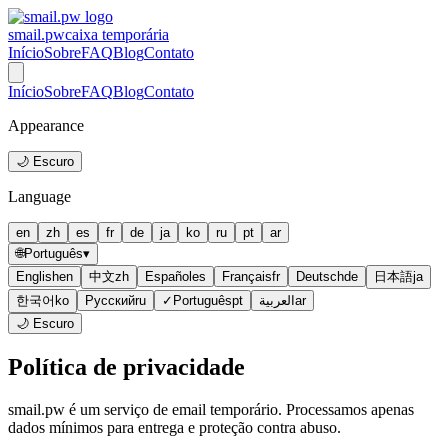
smail.pw
caixa temporária
Início
Sobre
FAQ
Blog
Contato
Início
Sobre
FAQ
Blog
Contato
Appearance
🌙 Escuro
Language
en
zh
es
fr
de
ja
ko
ru
pt
ar
🌐
Português
▾
English
en
中文
zh
Español
es
Français
fr
Deutsch
de
日本語
ja
한국어
ko
Русский
ru
✓
Português
pt
العربية
ar
🌙 Escuro
Política de privacidade
smail.pw é um serviço de email temporário. Processamos apenas
dados mínimos para entrega e proteção contra abuso.