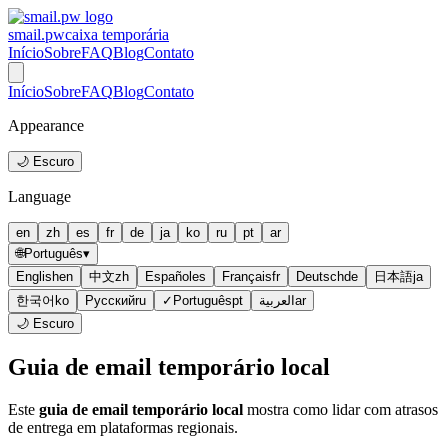
smail.pw
caixa temporária
Início
Sobre
FAQ
Blog
Contato
Início
Sobre
FAQ
Blog
Contato
Appearance
🌙 Escuro
Language
en
zh
es
fr
de
ja
ko
ru
pt
ar
🌐
Português
▾
English
en
中文
zh
Español
es
Français
fr
Deutsch
de
日本語
ja
한국어
ko
Русский
ru
✓
Português
pt
العربية
ar
🌙 Escuro
Guia de email temporário local
Este
guia de email temporário local
mostra como lidar com atrasos
de entrega em plataformas regionais.