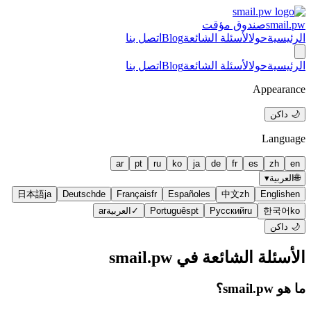
smail.pw
صندوق مؤقت
الرئيسية
حول
الأسئلة الشائعة
Blog
اتصل بنا
الرئيسية
حول
الأسئلة الشائعة
Blog
اتصل بنا
Appearance
🌙 داكن
Language
ar
pt
ru
ko
ja
de
fr
es
zh
en
🌐
العربية
▾
日本語
ja
Deutsch
de
Français
fr
Español
es
中文
zh
English
en
ko
한국어
ru
Русский
pt
Português
✓
العربية
ar
🌙 داكن
الأسئلة الشائعة في smail.pw
ما هو smail.pw؟