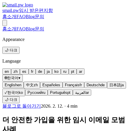
smail.pw
임시 받은편지함
홈
소개
FAQ
Blog
문의
홈
소개
FAQ
Blog
문의
Appearance
🌙 다크
Language
en
zh
es
fr
de
ja
ko
ru
pt
ar
🌐
한국어
▾
English
en
中文
zh
Español
es
Français
fr
Deutsch
de
日本語
ja
✓
한국어
ko
Русский
ru
Português
pt
العربية
ar
🌙 다크
블로그로 돌아가기
2026. 2. 12.
·
4
min
더 안전한 가입을 위한 임시 이메일 모범
사례