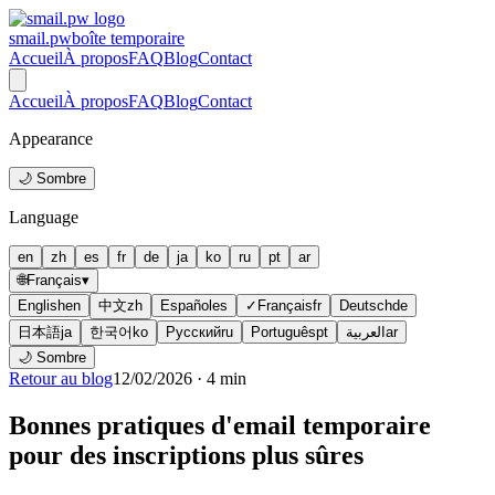
smail.pw
boîte temporaire
Accueil
À propos
FAQ
Blog
Contact
Accueil
À propos
FAQ
Blog
Contact
Appearance
🌙 Sombre
Language
en
zh
es
fr
de
ja
ko
ru
pt
ar
🌐
Français
▾
English
en
中文
zh
Español
es
✓
Français
fr
Deutsch
de
日本語
ja
한국어
ko
Русский
ru
Português
pt
العربية
ar
🌙 Sombre
Retour au blog
12/02/2026
·
4
min
Bonnes pratiques d'email temporaire
pour des inscriptions plus sûres